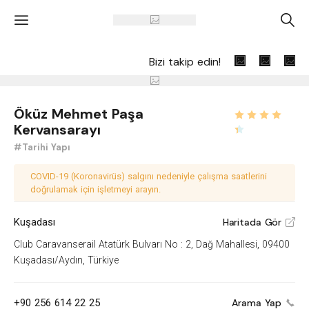
'
A
Bizi takip edin!
Öküz Mehmet Paşa
Kervansarayı
#Tarihi Yapı
COVID-19 (Koronavirüs) salgını nedeniyle çalışma saatlerini
doğrulamak için işletmeyi arayın.
Kuşadası
Haritada Gör
V
Club Caravanserail Atatürk Bulvarı No : 2, Dağ Mahallesi, 09400
Kuşadası/Aydın, Türkiye
+90 256 614 22 25
Arama Yap