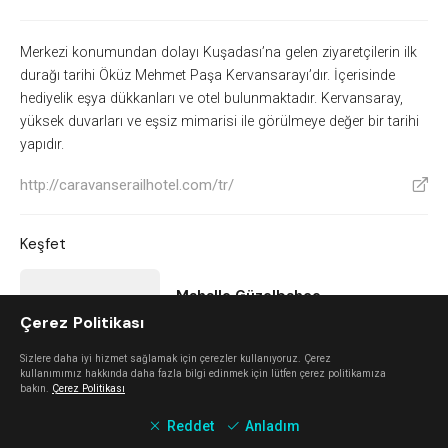
Merkezi konumundan dolayı Kuşadası’na gelen ziyaretçilerin ilk
durağı tarihi Öküz Mehmet Paşa Kervansarayı’dır. İçerisinde
hediyelik eşya dükkanları ve otel bulunmaktadır. Kervansaray,
yüksek duvarları ve eşsiz mimarisi ile görülmeye değer bir tarihi
yapıdır.
http://caravanserailhotel.com/tr/
V
Keşfet
Mahalle Güzelbahçe
Çerez Politikası
Güzelbahçe
Sizlere daha iyi hizmet sağlamak için çerezler kullanıyoruz. Çerez
kullanımımız hakkında daha fazla bilgi edinmek için lütfen çerez politikamıza
bakın.
Çerez Politikası
The Beach Alaçatı
Reddet
Anladım
Alaçatı