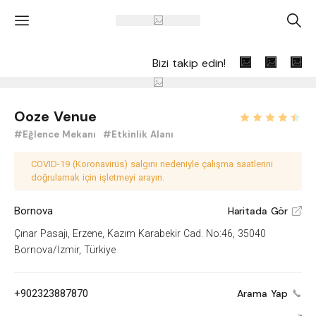
'
A
Bizi takip edin!
Ooze Venue
#Eğlence Mekanı
#Etkinlik Alanı
COVID-19 (Koronavirüs) salgını nedeniyle çalışma saatlerini
doğrulamak için işletmeyi arayın.
Bornova
Haritada Gör
V
Çınar Pasajı, Erzene, Kazım Karabekir Cad. No:46, 35040
Bornova/İzmir, Türkiye
+902323887870
Arama Yap