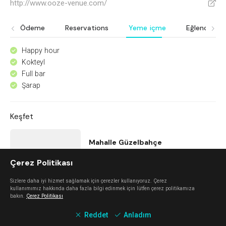
http://www.ooze-venue.com/
V
Ödeme
Reservations
Yeme içme
Eğlence
Happy hour
^
Kokteyl
^
Full bar
^
Şarap
^
Keşfet
Mahalle Güzelbahçe
Çerez Politikası
Güzelbahçe
Sizlere daha iyi hizmet sağlamak için çerezler kullanıyoruz. Çerez
kullanımımız hakkında daha fazla bilgi edinmek için lütfen çerez politikamıza
Nada Alaçatı
bakın.
Çerez Politikası
Reddet
Anladım
Alaçatı