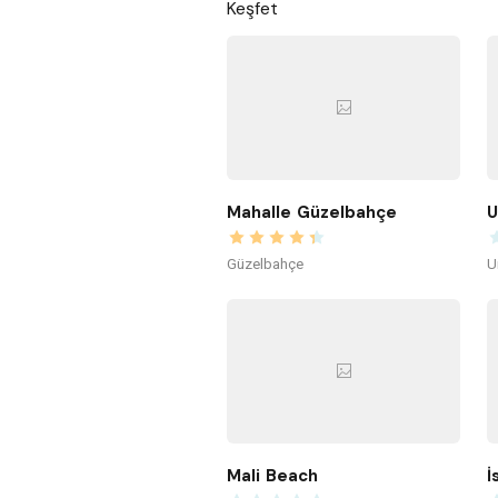
Keşfet
Mahalle Güzelbahçe
U
Güzelbahçe
U
Mali Beach
İ