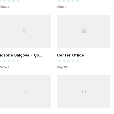
alçova
Alaçatı
Kidzone Balçova - Çocuk Gelişim ve Aktivite Merkezi
Center Office
alçova
Bayraklı