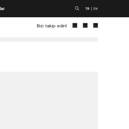
lar
A
TR
EN
Bizi takip edin!