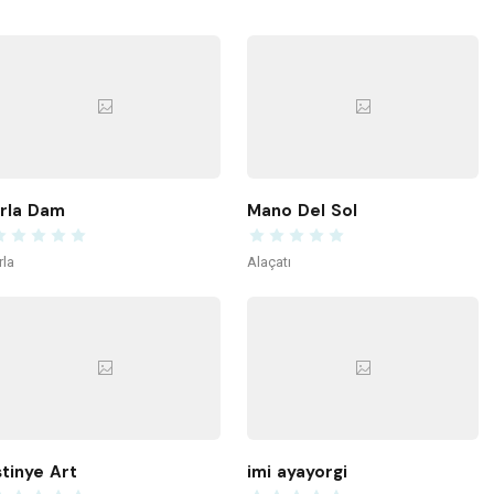
rla Dam
Mano Del Sol
rla
Alaçatı
stinye Art
imi ayayorgi