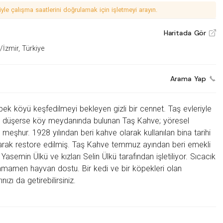
le çalışma saatlerini doğrulamak için işletmeyi arayın.
Haritada Gör
V
/İzmir, Türkiye
Arama Yap
zbek köyü keşfedilmeyi bekleyen gizli bir
cennet. Taş evleriyle
nuz düşerse köy meydanında bulunan Taş Kahve; yöresel
 meşhur. 1928 yılından beri kahve olarak kullanılan bina tarihi
runarak restore edilmiş. Taş Kahve temmuz ayından beri e
mekli
semin Ülkü ve kızları Selin Ülkü tarafından işletiliyor. Sıcacık
tamamen hayvan dostu. Bir kedi ve bir köpekleri olan
ızı da getirebilirsiniz.