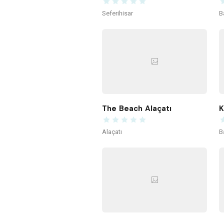
Seferihisar
B
The Beach Alaçatı
Alaçatı
B