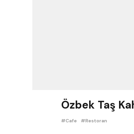
Özbek Taş Ka
#Cafe
#Restoran