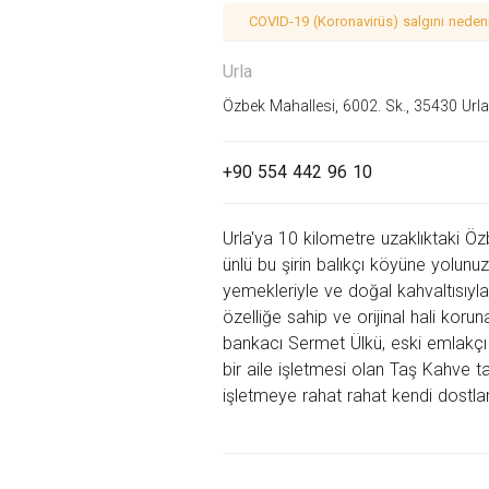
COVID-19 (Koronavirüs) salgını nedeniy
Urla
Özbek Mahallesi, 6002. Sk., 35430 Urla
+90 554 442 96 10
Urla'ya 10 kilometre uzaklıktaki Ö
ünlü bu şirin balıkçı köyüne yolu
yemekleriyle ve doğal kahvaltısıyla
özelliğe sahip ve orijinal hali ko
bankacı Sermet Ülkü, eski emlakçı Ya
bir aile işletmesi olan Taş Kahve 
işletmeye rahat rahat kendi dostların