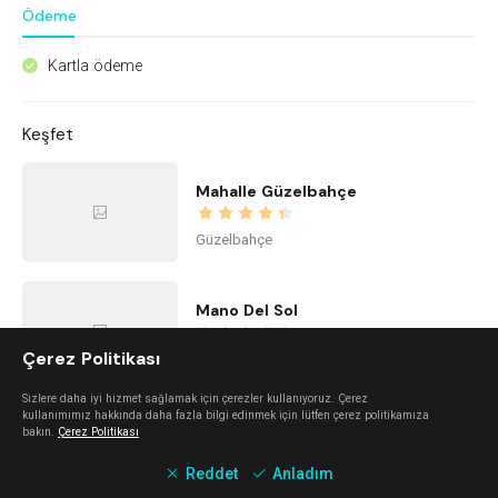
Ödeme
Kartla ödeme
^
Keşfet
Mahalle Güzelbahçe
Güzelbahçe
Mano Del Sol
Çerez Politikası
Alaçatı
Sizlere daha iyi hizmet sağlamak için çerezler kullanıyoruz. Çerez
kullanımımız hakkında daha fazla bilgi edinmek için lütfen çerez politikamıza
Urla Dam
bakın.
Çerez Politikası
Reddet
Anladım
Urla