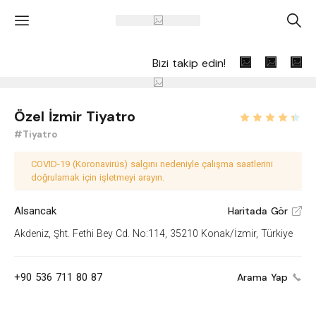
'
A
Bizi takip edin!
Özel İzmir Tiyatro
#Tiyatro
COVID-19 (Koronavirüs) salgını nedeniyle çalışma saatlerini
doğrulamak için işletmeyi arayın.
Alsancak
Haritada Gör
V
Akdeniz, Şht. Fethi Bey Cd. No:114, 35210 Konak/İzmir, Türkiye
+90 536 711 80 87
Arama Yap