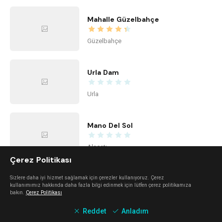
Mahalle Güzelbahçe
Güzelbahçe
Urla Dam
Urla
Mano Del Sol
Alaçatı
Çerez Politikası
Mali Beach
Sizlere daha iyi hizmet sağlamak için çerezler kullanıyoruz. Çerez
kullanımımız hakkında daha fazla bilgi edinmek için lütfen çerez politikamıza
bakın.
Çerez Politikası
Seferihisar
Reddet
Anladım