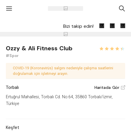
'
A
Bizi takip edin!
Ozzy & Ali Fitness Club
#Spor
COVID-19 (Koronavirüs) salgını nedeniyle çalışma saatlerini
doğrulamak için işletmeyi arayın.
Torbalı
Haritada Gör
V
Ertuğrul Mahallesi, Torbalı Cd. No:64, 35860 Torbalı/İzmir,
Türkiye
Keşfet