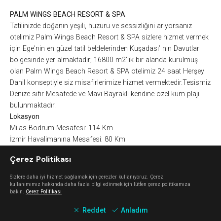
PALM WİNGS BEACH RESORT & SPA
Tatilinizde doğanın yeşili, huzuru ve sessizliğini arıyorsanız
otelimiz Palm Wings Beach Resort & SPA sizlere hizmet vermek
için Ege'nin en güzel tatil beldelerinden Kuşadası’ nın Davutlar
bölgesinde yer almaktadır; 16800 m2'lik bir alanda kurulmuş
olan Palm Wings Beach Resort & SPA otelimiz 24 saat Herşey
Dahil konseptiyle siz misafirlerimize hizmet vermektedir.Tesismiz
Denize sıfır Mesafede ve Mavi Bayraklı kendine özel kum plajı
bulunmaktadır.
Lokasyon
Milas-Bodrum Mesafesi: 114 Km
İzmir Havalimanına Mesafesi: 80 Km
Denize Mesafesi: Denize sıfır Kumsal Plaj
Çerez Politikası
Kuşadası Şehir Merkezine Mesafesi: 15 Km
Davutlar Şehir Merkezine Mesafesi: 3 Km
Sizlere daha iyi hizmet sağlamak için çerezler kullanıyoruz. Çerez
Efes Antik Kent'e Mesafesi : 30 Km
kullanımımız hakkında daha fazla bilgi edinmek için lütfen çerez politikamıza
bakın.
Çerez Politikası
Konaklama
Otel Standart: 256 Oda
Reddet
Anladım
Havuz Bağlantılı Standart: 26 Oda