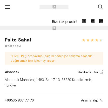
'
A
Bizi takip edin!
Palto Sahaf
#Kitabevi
COVID-19 (Koronavirüs) salgını nedeniyle çalışma saatlerini
doğrulamak için işletmeyi arayın.
Alsancak
Haritada Gör
V
Alsancak Mahallesi, 1483. Sk. 17-13, 35220 Konak/İzmir,
Türkiye
+90505 807 77 70
Arama Yap