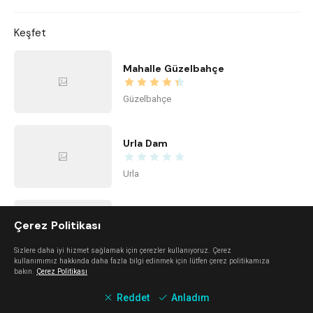
Keşfet
Mahalle Güzelbahçe
Güzelbahçe
Urla Dam
Urla
Mano Del Sol
Çerez Politikası
Alaçatı
Sizlere daha iyi hizmet sağlamak için çerezler kullanıyoruz. Çerez
kullanımımız hakkında daha fazla bilgi edinmek için lütfen çerez politikamıza
bakın.
Çerez Politikası
Mali Beach
Reddet
Anladım