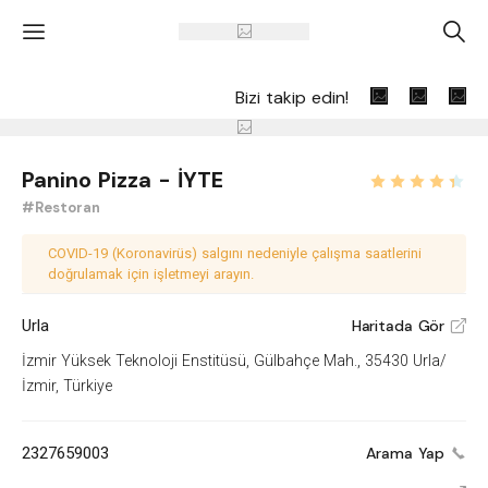
'
A
Bizi takip edin!
Panino Pizza - İYTE
#Restoran
COVID-19 (Koronavirüs) salgını nedeniyle çalışma saatlerini
doğrulamak için işletmeyi arayın.
Urla
Haritada Gör
V
İzmir Yüksek Teknoloji Enstitüsü, Gülbahçe Mah., 35430 Urla/
İzmir, Türkiye
2327659003
Arama Yap