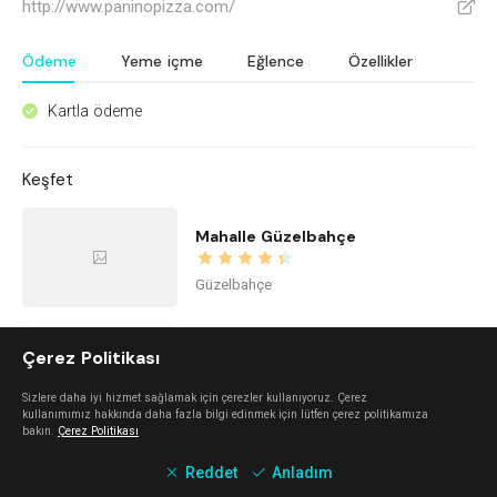
http://www.paninopizza.com/
V
Ödeme
Yeme içme
Eğlence
Özellikler
Kartla ödeme
^
Keşfet
Mahalle Güzelbahçe
Güzelbahçe
İstinye Art
Çerez Politikası
Sizlere daha iyi hizmet sağlamak için çerezler kullanıyoruz. Çerez
Balçova
kullanımımız hakkında daha fazla bilgi edinmek için lütfen çerez politikamıza
bakın.
Çerez Politikası
Reddet
Anladım
imi ayayorgi