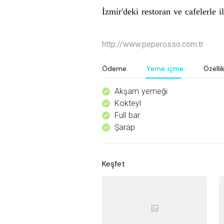
İzmir'deki restoran ve
cafelerle
il
http://www.peperosso.com.tr
Ödeme
Yeme içme
Özellik
Akşam yemeği
^
Kokteyl
^
Full bar
^
Şarap
^
Keşfet