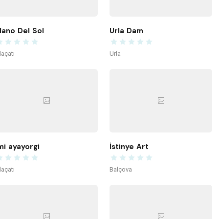
ano Del Sol
Urla Dam
laçatı
Urla
mi ayayorgi
İstinye Art
laçatı
Balçova