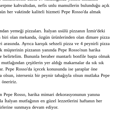
serpme kahvaltıdan, nefis unlu mamullerin bulunduğu açık
ünün her vaktinde
kaliteli
hizmeti Pepe
Rosso'da
almak
fından yemeği
pizzaları
. İtalyan
usülü
pizzanın İzmir'deki
an biri olan mekanda, özgün ürünlerinden olan
dimare
pizza
ri arasında. Ayrıca karışık sebzeli pizza ve 4 peynirli pizza
ok müşterinin pizzanın yanında Pepe
Rosso'nun
harika
de belirtelim. Bununla beraber mantarlı bonfile başta olmak
n mutfağından çeşitlerin yer aldığı
makarnalar
da sık
sık
lar. Pepe
Rosso'da
içecek konusunda ise
şaraplar
öne
a olsun, isterseniz bir peynir tabağıyla olsun mutlaka Pepe
 öneririz.
an Pepe
Rosso
, harika mimari dekorasyonunun yanına
a İtalyan mutfağının en güzel lezzetlerini haftanın her
irlerine sunmaya devam ediyor.