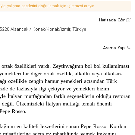
le çalışma saatlerini doğrulamak için işletmeyi arayın.
Haritada Gör
V
 35220 Alsancak / Konak/Konak/İzmir, Türkiye
Arama Yap
 ortak özellikleri vardı.
Zeytinyağının
bol
bol
kullanılması
emekleri bir diğer ortak özellik, alkollü veya alkolsüz
fağı
özellikle zengin hamur yemekleri açısından Türk
zde de fazlasıyla ilgi çekiyor ve yemekleri bizim
yle İtalyan mutfağından farklı seçeneklerin olduğu restoran
 değil. Ülkemizdeki İtalyan mutfağı temalı önemli
 Pepe
Rosso
.
fağının en kaliteli lezzetlerini sunan
Pepe
Rosso
, Kordon
 misafirlerine adeta ev rahatlığında yemek imkanını