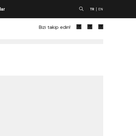
lar
A
TR
EN
Bizi takip edin!