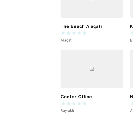
The Beach Alaçatı
Alaçatı
B
Center Office
N
Bayraklı
A