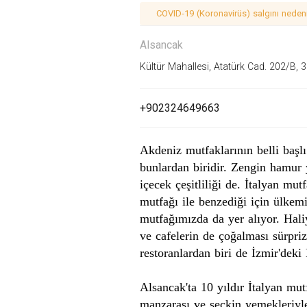
COVID-19 (Koronavirüs) salgını nedeniy
Alsancak
Kültür Mahallesi, Atatürk Cad. 202/B,
+902324649663
Akdeniz
mutfaklarının
belli başlı
bunlardan biridir. Zengin hamur y
içecek çeşitliliği de.
İtalyan
mut
mutfağı ile benzediği için ülkemi
mutfağımızda da yer alıyor. Hali
ve
cafelerin
de çoğalması sürpriz
restoranlardan biri de
İzmir
'deki
Alsancak'ta 10 yıldır İtalyan mut
manzarası ve seçkin yemekleriyle