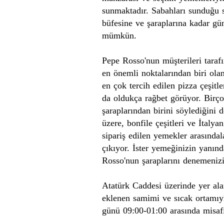
sunmaktadır. Sabahları sunduğu 
büfesine ve şaraplarına kadar g
mümkün.
Pepe
Rosso'nun
müşterileri tara
en önemli noktalarından biri ol
en çok tercih edilen pizza çeşitle
da oldukça rağbet görüyor. Birç
şaraplarından birini söylediğini 
üzere,
bonfile
çeşitleri ve İtalya
sipariş edilen yemekler arasında
çıkıyor. İster yemeğinizin yanınd
Rosso'nun
şaraplarını denemenizi
Atatürk Caddesi üzerinde yer al
eklenen
samimi
ve
sıcak
ortamıyl
günü 09:00-01:00 arasında misaf