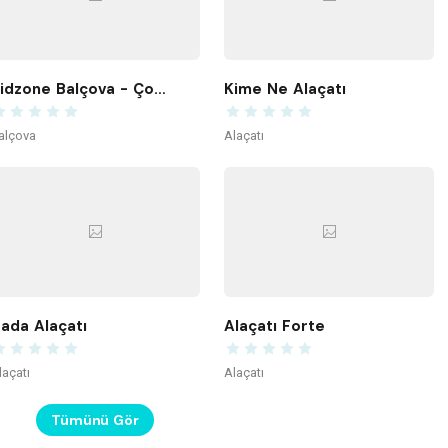
Kidzone Balçova - Çocuk Gelişim ve Aktivite Merkezi
Kime Ne Alaçatı
alçova
Alaçatı
ada Alaçatı
Alaçatı Forte
laçatı
Alaçatı
Tümünü Gör