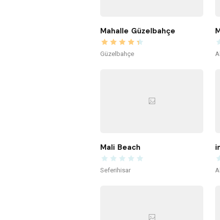
Mahalle Güzelbahçe
M
Güzelbahçe
A
Mali Beach
i
Seferihisar
A