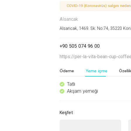
COVID-19 (Koronavirüs) salgını nedeniy
Alsancak
Alsancak, 1469. Sk. No:74, 35220 Kona
+90 505 074 96 00
https://per-la-vita-bean-cup-coffe
Ödeme
Yeme içme
Özellik
Tatlı
^
Akşam yemeği
^
Keşfet