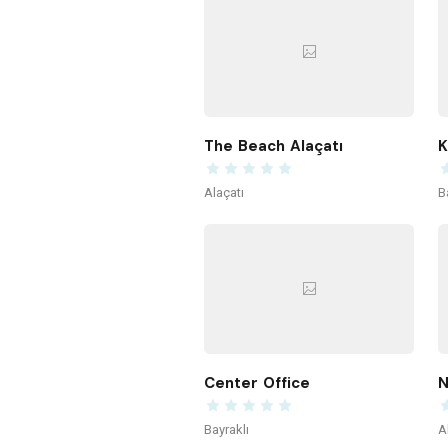
The Beach Alaçatı
Alaçatı
B
Center Office
N
Bayraklı
A