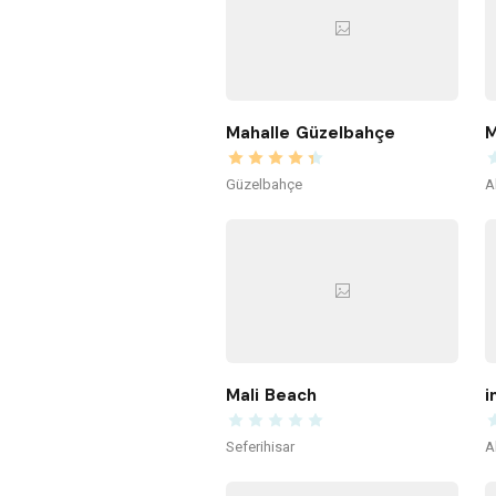
Mahalle Güzelbahçe
M
Güzelbahçe
A
Mali Beach
i
Seferihisar
A