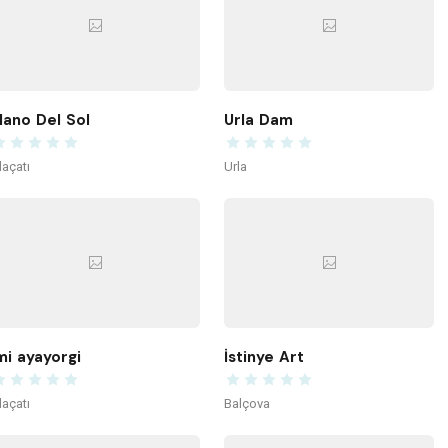
ano Del Sol
Urla Dam
laçatı
Urla
mi ayayorgi
İstinye Art
laçatı
Balçova