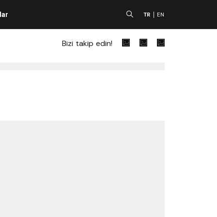
lar
A
TR
EN
Bizi takip edin!