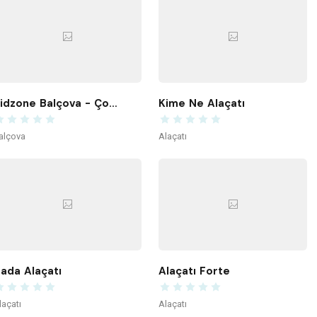
Kidzone Balçova - Çocuk Gelişim ve Aktivite Merkezi
Kime Ne Alaçatı
alçova
Alaçatı
ada Alaçatı
Alaçatı Forte
laçatı
Alaçatı