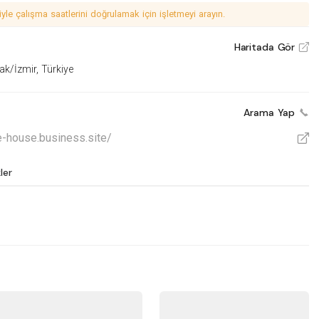
le çalışma saatlerini doğrulamak için işletmeyi arayın.
Haritada Gör
V
k/İzmir, Türkiye
Arama Yap
e-house.business.site/
V
ler