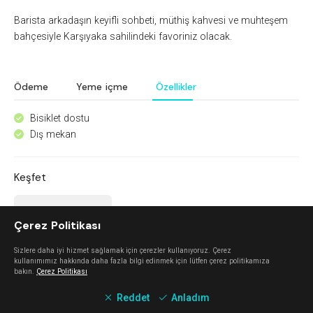
Barista arkadaşın keyifli sohbeti, müthiş
kahvesi
ve muhteşem
bahçesiyle
Karşıyaka sahilindeki
favoriniz olacak.
Ödeme
Yeme içme
Özellikler
Bisiklet dostu
^
Dış mekan
^
Keşfet
Mahalle Güzelbahçe
Çerez Politikası
Güzelbahçe
Sizlere daha iyi hizmet sağlamak için çerezler kullanıyoruz. Çerez
kullanımımız hakkında daha fazla bilgi edinmek için lütfen çerez politikamıza
bakın.
Çerez Politikası
Nada Alaçatı
Reddet
Anladım