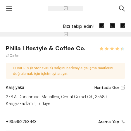
'
A
Bizi takip edin!
Philia Lifestyle & Coffee Co.
#Cafe
COVID-19 (Koronavirüs) salgını nedeniyle çalışma saatlerini
doğrulamak için işletmeyi arayın.
Karşıyaka
Haritada Gör
V
278 A, Donanmacı Mahallesi, Cemal Gürsel Cd., 35580
Karşıyaka/İzmir, Türkiye
+905452253443
Arama Yap