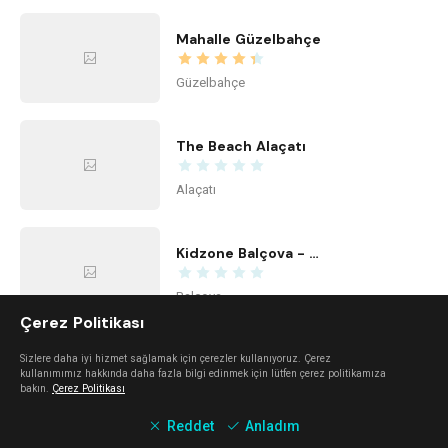
Mahalle Güzelbahçe
Güzelbahçe
The Beach Alaçatı
Alaçatı
Kidzone Balçova - Çocuk Gelişim ve Aktivite Merkezi
Balçova
Çerez Politikası
Center Office
Sizlere daha iyi hizmet sağlamak için çerezler kullanıyoruz. Çerez
kullanımımız hakkında daha fazla bilgi edinmek için lütfen çerez politikamıza
bakın.
Çerez Politikası
Bayraklı
Reddet
Anladım