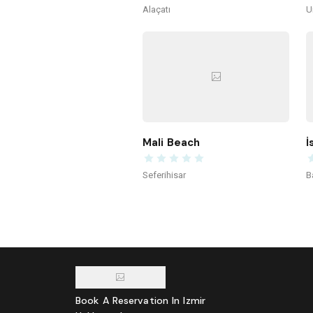
Alaçatı
U
Mali Beach
İ
Seferihisar
B
Book A Reservation In Izmir