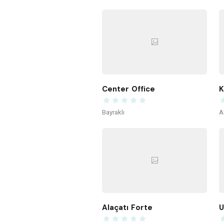
Center Office
K
Bayraklı
A
Alaçatı Forte
U