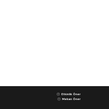
Etkinlik Öner
K
Mekan Öner
K