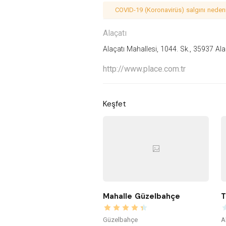
COVID-19 (Koronavirüs) salgını nedeniy
Alaçatı
Alaçatı Mahallesi, 1044. Sk., 35937 Al
http://www.place.com.tr
Keşfet
Mahalle Güzelbahçe
T
Güzelbahçe
A