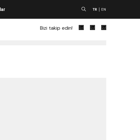
lar
A
TR
EN
Bizi takip edin!