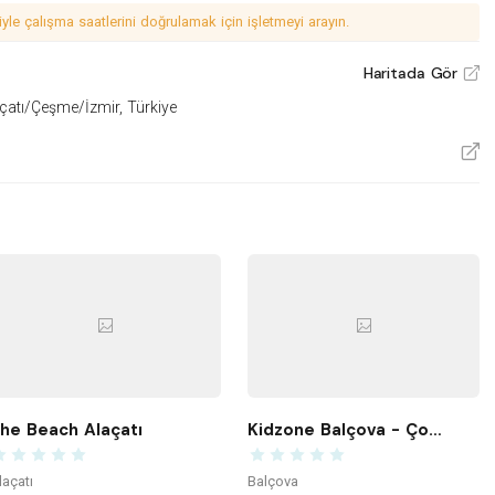
le çalışma saatlerini doğrulamak için işletmeyi arayın.
Haritada Gör
V
açatı/Çeşme/İzmir, Türkiye
V
he Beach Alaçatı
Kidzone Balçova - Çocuk Gelişim ve Aktivite Merkezi
laçatı
Balçova