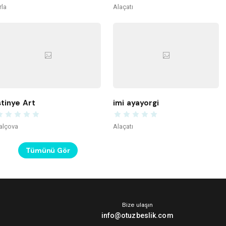
rla
Alaçatı
stinye Art
imi ayayorgi
alçova
Alaçatı
Tümünü Gör
Bize ulaşın
info@otuzbeslik.com