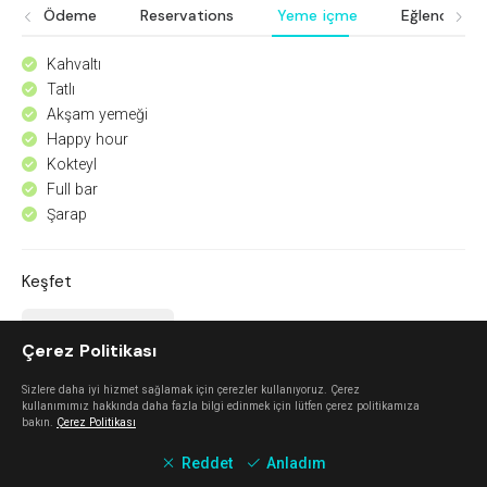
Ödeme
Reservations
Yeme içme
Eğlence
Kahvaltı
^
Tatlı
^
Akşam yemeği
^
Happy hour
^
Kokteyl
^
Full bar
^
Şarap
^
Keşfet
Mahalle Güzelbahçe
Çerez Politikası
Güzelbahçe
Sizlere daha iyi hizmet sağlamak için çerezler kullanıyoruz. Çerez
kullanımımız hakkında daha fazla bilgi edinmek için lütfen çerez politikamıza
bakın.
Çerez Politikası
Urla Dam
Reddet
Anladım