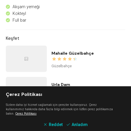
Akşam yemeği
^
Kokteyl
^
Full bar
^
Keşfet
Mahalle Güzelbahçe
Güzelbahçe
Urla Dam
Çerez Politikası
Urla
Sizlere daha iyi hizmet sağlamak için çerezler kullanıyoruz. Çerez
kullanımımız hakkında daha fazla bilgi edinmek için lütfen çerez politikamıza
bakın.
Çerez Politikası
Mano Del Sol
Reddet
Anladım
Alaçatı