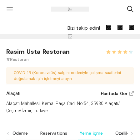
'
A
Bizi takip edin!
Rasim Usta Restoran
#Restoran
COVID-19 (Koronavirüs) salgını nedeniyle çalışma saatlerini
doğrulamak için işletmeyi arayın.
Alaçatı
Haritada Gör
V
Alaçatı Mahallesi, Kemal Paşa Cad. No:54, 35930 Alaçatı/
Çeşme/İzmir, Türkiye
Ödeme
Reservations
Yeme içme
Özellikler