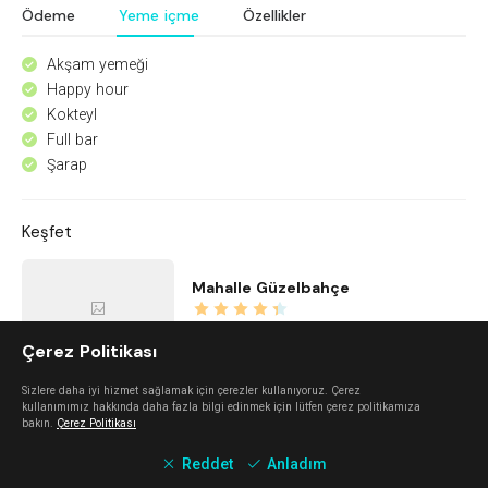
Ödeme
Yeme içme
Özellikler
Akşam yemeği
^
Happy hour
^
Kokteyl
^
Full bar
^
Şarap
^
Keşfet
Mahalle Güzelbahçe
Güzelbahçe
Çerez Politikası
Sizlere daha iyi hizmet sağlamak için çerezler kullanıyoruz. Çerez
The Beach Alaçatı
kullanımımız hakkında daha fazla bilgi edinmek için lütfen çerez politikamıza
bakın.
Çerez Politikası
Alaçatı
Reddet
Anladım