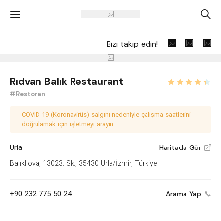
'
A
Bizi takip edin!
Rıdvan Balık Restaurant
#Restoran
COVID-19 (Koronavirüs) salgını nedeniyle çalışma saatlerini
doğrulamak için işletmeyi arayın.
Urla
Haritada Gör
V
Balıklıova, 13023. Sk., 35430 Urla/İzmir, Türkiye
+90 232 775 50 24
Arama Yap