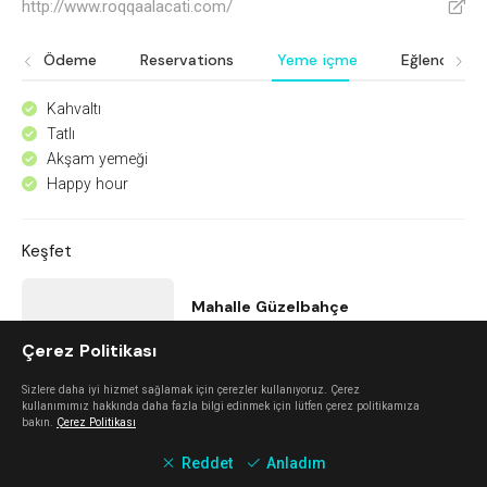
http://www.roqqaalacati.com/
V
Ödeme
Reservations
Yeme içme
Eğlence
Kahvaltı
^
Tatlı
^
Akşam yemeği
^
Happy hour
^
Keşfet
Mahalle Güzelbahçe
Çerez Politikası
Güzelbahçe
Sizlere daha iyi hizmet sağlamak için çerezler kullanıyoruz. Çerez
kullanımımız hakkında daha fazla bilgi edinmek için lütfen çerez politikamıza
Urla Dam
bakın.
Çerez Politikası
Reddet
Anladım
Urla