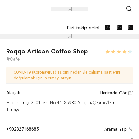
'
A
Bizi takip edin!
Roqqa Artisan Coffee Shop
#Cafe
COVID-19 (Koronavirüs) salgını nedeniyle çalışma saatlerini
doğrulamak için işletmeyi arayın.
Alaçatı
Haritada Gör
V
Hacımemiş, 2001. Sk. No:44, 35930 Alaçatı/Çeşme/İzmir,
Türkiye
+902327168685
Arama Yap