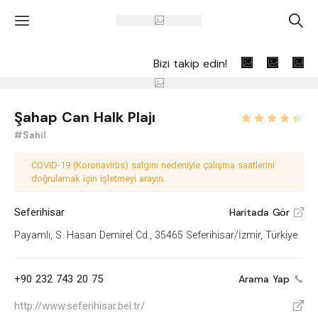
'
A
Bizi takip edin!
Şahap Can Halk Plajı
#Sahil
COVID-19 (Koronavirüs) salgını nedeniyle çalışma saatlerini
doğrulamak için işletmeyi arayın.
Seferihisar
Haritada Gör
V
Payamlı, S. Hasan Demirel Cd., 35465 Seferihisar/İzmir, Türkiye
+90 232 743 20 75
Arama Yap
http://www.seferihisar.bel.tr/
V