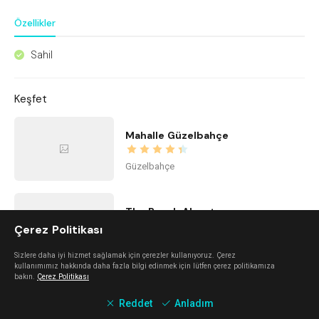
Özellikler
Sahil
^
Keşfet
Mahalle Güzelbahçe
Güzelbahçe
The Beach Alaçatı
Çerez Politikası
Alaçatı
Sizlere daha iyi hizmet sağlamak için çerezler kullanıyoruz. Çerez
kullanımımız hakkında daha fazla bilgi edinmek için lütfen çerez politikamıza
bakın.
Çerez Politikası
Kidzone Balçova - Çocuk Gelişim ve Aktivite Merkezi
Reddet
Anladım
Balçova