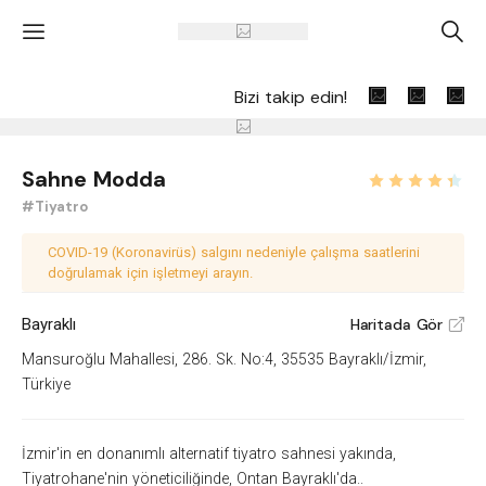
'
A
Bizi takip edin!
Sahne Modda
#Tiyatro
COVID-19 (Koronavirüs) salgını nedeniyle çalışma saatlerini
doğrulamak için işletmeyi arayın.
Bayraklı
Haritada Gör
V
Mansuroğlu Mahallesi, 286. Sk. No:4, 35535 Bayraklı/İzmir,
Türkiye
İzmir'in en donanımlı alternatif tiyatro sahnesi yakında,
Tiyatrohane'nin yöneticiliğinde, Ontan Bayraklı'da..