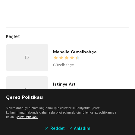
Keşfet
Mahalle Güzelbahçe
Güzelbahçe
İstinye Art
Çerez Politikası
Balçova
Sizlere daha iyi hizmet sağlamak için çerezler kullanıyoruz. Çerez
kullanımımız hakkında daha fazla bilgi edinmek için lütfen çerez politikamıza
imi ayayorgi
bakın.
Çerez Politikası
Reddet
Anladım
Alaçatı