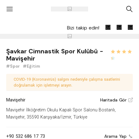
'
A
Bizi takip edin!
Şavkar Cimnastik Spor Kulübü -
Mavişehir
#Spor
#Eğitim
COVID-19 (Koronavirüs) salgını nedeniyle çalışma saatlerini
doğrulamak için işletmeyi arayın.
Mavişehir
Haritada Gör
V
Mavişehir İlköğretim Okulu Kapalı Spor Salonu Bostanlı,
Mavişehir, 35590 Karşıyaka/İzmir, Türkiye
+90 532 686 17 73
Arama Yap