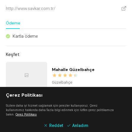
http://www.savkar.com.tr/
V
Ödeme
Kartla ödeme
^
Keşfet
Mahalle Güzelbahçe
Güzelbahçe
Çerez Politikası
Nada Alaçatı
Sizlere daha iyi hizmet sağlamak için çerezler kullanıyoruz. Çerez
kullanımımız hakkında daha fazla bilgi edinmek için lütfen çerez politikamıza
Alaçatı
bakın.
Çerez Politikası
Reddet
Anladım