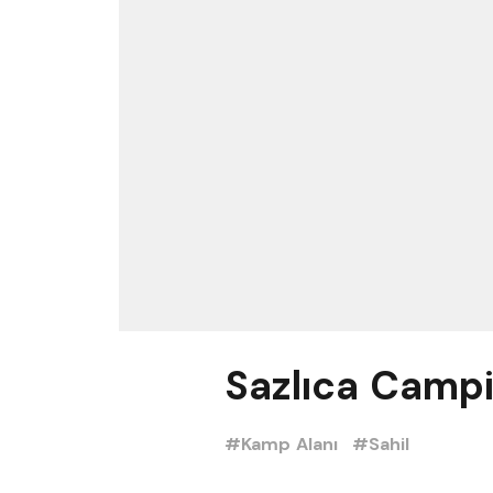
Sazlıca Camp
#Kamp Alanı
#Sahil