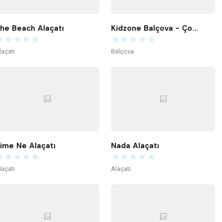
he Beach Alaçatı
Kidzone Balçova - Çocuk Gelişim ve Aktivite Merkezi
laçatı
Balçova
ime Ne Alaçatı
Nada Alaçatı
laçatı
Alaçatı