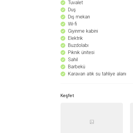
Tuvalet
^
Duş
^
Dış mekan
^
Wi-fi
^
Giyinme kabini
^
Elektrik
^
Buzdolabı
^
Piknik ünitesi
^
Sahil
^
Barbekü
^
Karavan atık su tahliye alanı
^
Keşfet