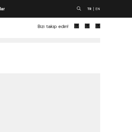
lar
A
TR
EN
Bizi takip edin!