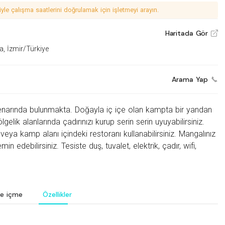
le çalışma saatlerini doğrulamak için işletmeyi arayın.
Haritada Gör
V
a, İzmir/Türkiye
Arama Yap
enarında bulunmakta. Doğayla iç içe olan kampta bir yandan
ölgelik alanlarında
çadırınızı kurup serin serin
uyuyabilirsiniz.
eya kamp alanı içindeki restoranı kullanabilirsiniz. Mangalınız
min edebilirsiniz.
Tesiste duş,
tuvalet, elektrik, çadır, wifi,
e içme
Özellikler