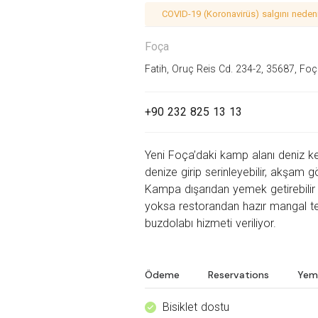
COVID-19 (Koronavirüs) salgını nedeniy
Foça
Fatih, Oruç Reis Cd. 234-2, 35687, Foç
+90 232 825 13 13
Yeni Foça’daki kamp alanı deniz k
denize girip serinleyebilir, akşam g
Kampa dışarıdan yemek getirebilir v
yoksa
restorandan hazır mangal te
buzdolabı hizmeti veriliyor.
Ödeme
Reservations
Yem
Bisiklet dostu
^