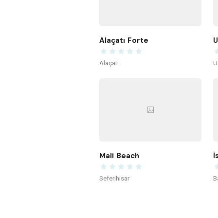
Alaçatı Forte
U
Alaçatı
U
Mali Beach
İ
Seferihisar
B