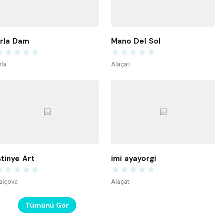
rla Dam
Mano Del Sol
rla
Alaçatı
stinye Art
imi ayayorgi
alçova
Alaçatı
Tümünü Gör