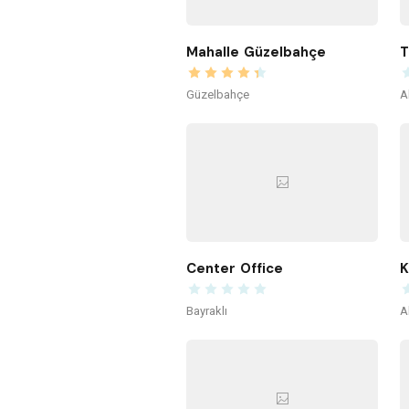
Mahalle Güzelbahçe
T
Güzelbahçe
A
Center Office
K
Bayraklı
A