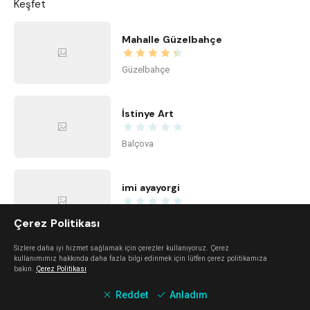
Keşfet
Mahalle Güzelbahçe
Güzelbahçe
İstinye Art
Balçova
imi ayayorgi
Alaçatı
Çerez Politikası
Sizlere daha iyi hizmet sağlamak için çerezler kullanıyoruz. Çerez
kullanımımız hakkında daha fazla bilgi edinmek için lütfen çerez politikamıza
The Beach Alaçatı
bakın.
Çerez Politikası
Alaçatı
Reddet
Anladım