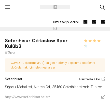
'
A
Bizi takip edin!
Seferihisar Cittaslow Spor
Kulübü
#Spor
COVID-19 (Koronavirüs) salgını nedeniyle çalışma saatlerini
doğrulamak için işletmeyi arayın.
Seferihisar
Haritada Gör
V
Sığacık Mahallesi, Akarca Cd., 35460 Seferihisar/İzmir, Türkiye
http://www.seferihisar.bel.tr/
V