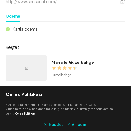
http://www.simsanat.com/
V
Ödeme
Kartla ödeme
^
Keşfet
Mahalle Güzelbahçe
Güzelbahçe
Nada Alaçatı
Çerez Politikası
Sizlere daha iyi hizmet sağlamak için çerezler kullanıyoruz. Çerez
Alaçatı
kullanımımız hakkında daha fazla bilgi edinmek için lütfen çerez politikamıza
bakın.
Çerez Politikası
Reddet
Anladım
Alaçatı Forte