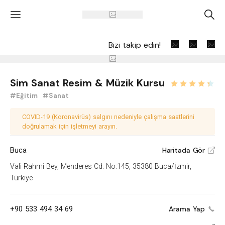
'
A
Bizi takip edin!
Sim Sanat Resim & Müzik Kursu
#Eğitim
#Sanat
COVID-19 (Koronavirüs) salgını nedeniyle çalışma saatlerini
doğrulamak için işletmeyi arayın.
Buca
Haritada Gör
V
Vali Rahmi Bey, Menderes Cd. No:145, 35380 Buca/İzmir,
Türkiye
+90 533 494 34 69
Arama Yap