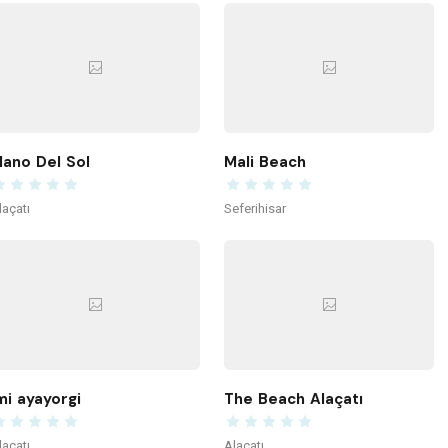
ano Del Sol
Mali Beach
laçatı
Seferihisar
mi ayayorgi
The Beach Alaçatı
laçatı
Alaçatı