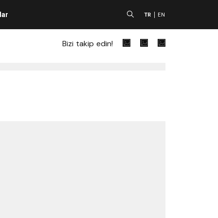
lar
A
TR
EN
Bizi takip edin!