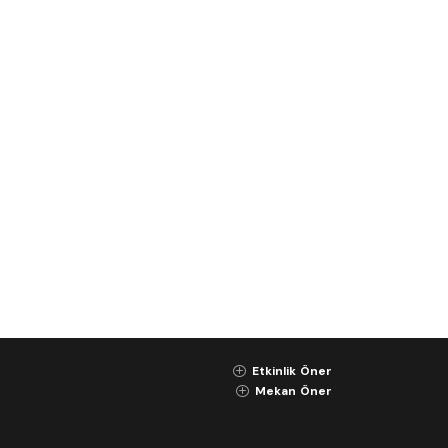
Etkinlik Öner
K
Mekan Öner
K