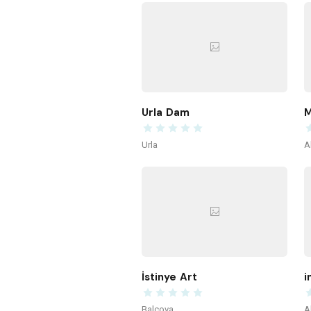
Urla Dam
M
Urla
A
İstinye Art
i
Balçova
A