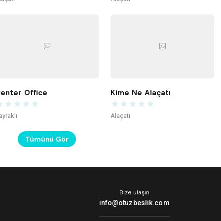
enter Office
Kime Ne Alaçatı
ayraklı
Alaçatı
Tümünü Gör
Bize ulaşın
info@otuzbeslik.com