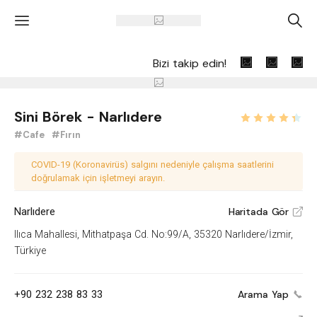
'
A
Bizi takip edin!
Sini Börek - Narlıdere
#Cafe
#Fırın
COVID-19 (Koronavirüs) salgını nedeniyle çalışma saatlerini
doğrulamak için işletmeyi arayın.
Narlıdere
Haritada Gör
V
Ilıca Mahallesi, Mithatpaşa Cd. No:99/A, 35320 Narlıdere/İzmir,
Türkiye
+90 232 238 83 33
Arama Yap