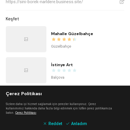
https://sini-borek-narldere.business.site/
V
Keşfet
Mahalle Güzelbahçe
Güzelbahçe
İstinye Art
Balçova
Çerez Politikası
imi ayayorgi
Sizlere daha iyi hizmet sağlamak için çerezler kullanıyoruz. Çerez
Alaçatı
kullanımımız hakkında daha fazla bilgi edinmek için lütfen çerez politikamıza
bakın.
Çerez Politikası
Reddet
Anladım
The Beach Alaçatı