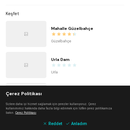
Keşfet
Mahalle Güzelbahçe
Güzelbahçe
Urla Dam
Urla
Mano Del Sol
Çerez Politikası
Alaçatı
Sizlere daha iyi hizmet sağlamak için çerezler kullanıyoruz. Çerez
kullanımımız hakkında daha fazla bilgi edinmek için lütfen çerez politikamıza
bakın.
Çerez Politikası
Mali Beach
Reddet
Anladım