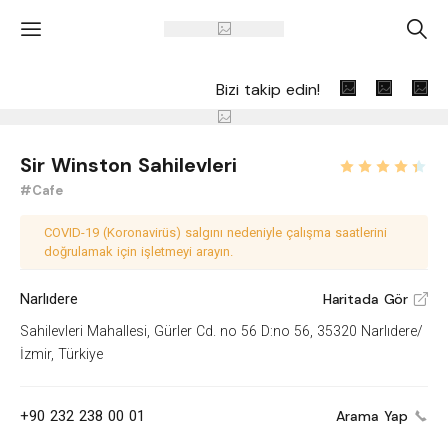
'
A
Bizi takip edin!
Sir Winston Sahilevleri
#Cafe
COVID-19 (Koronavirüs) salgını nedeniyle çalışma saatlerini
doğrulamak için işletmeyi arayın.
Narlıdere
Haritada Gör
V
Sahilevleri Mahallesi, Gürler Cd. no 56 D:no 56, 35320 Narlıdere/
İzmir, Türkiye
+90 232 238 00 01
Arama Yap