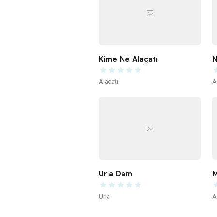
Kime Ne Alaçatı
N
Alaçatı
A
Urla Dam
M
Urla
A