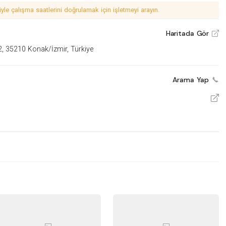
le çalışma saatlerini doğrulamak için işletmeyi arayın.
Haritada Gör
V
2, 35210 Konak/İzmir, Türkiye
Arama Yap
V