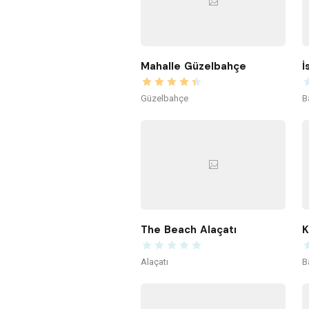
Mahalle Güzelbahçe
İ
Güzelbahçe
B
The Beach Alaçatı
Alaçatı
B