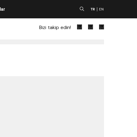
lar
A
TR
EN
Bizi takip edin!