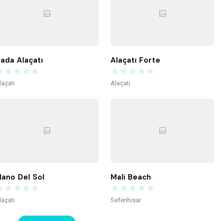
ada Alaçatı
Alaçatı Forte
laçatı
Alaçatı
ano Del Sol
Mali Beach
laçatı
Seferihisar