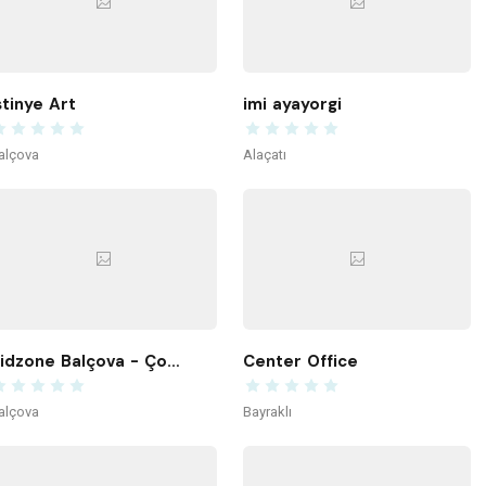
stinye Art
imi ayayorgi
alçova
Alaçatı
Kidzone Balçova - Çocuk Gelişim ve Aktivite Merkezi
Center Office
alçova
Bayraklı