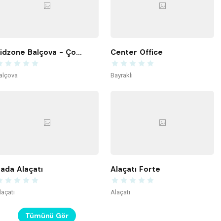
Kidzone Balçova - Çocuk Gelişim ve Aktivite Merkezi
Center Office
alçova
Bayraklı
ada Alaçatı
Alaçatı Forte
laçatı
Alaçatı
Tümünü Gör