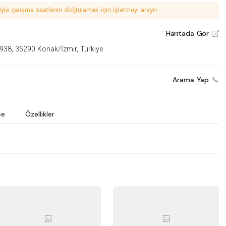
le çalışma saatlerini doğrulamak için işletmeyi arayın.
Haritada Gör
V
938, 35290 Konak/İzmir, Türkiye
Arama Yap
ce
Özellikler