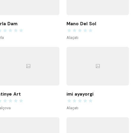
rla Dam
Mano Del Sol
rla
Alaçatı
stinye Art
imi ayayorgi
alçova
Alaçatı