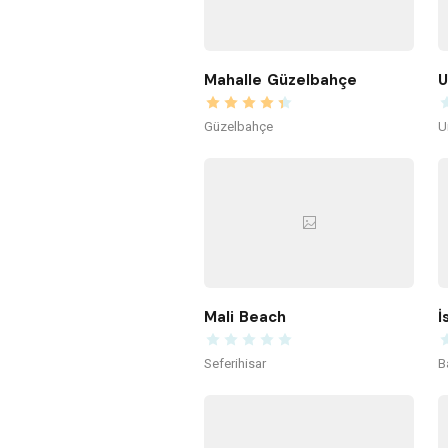
Mahalle Güzelbahçe
U
Güzelbahçe
U
Mali Beach
İ
Seferihisar
B