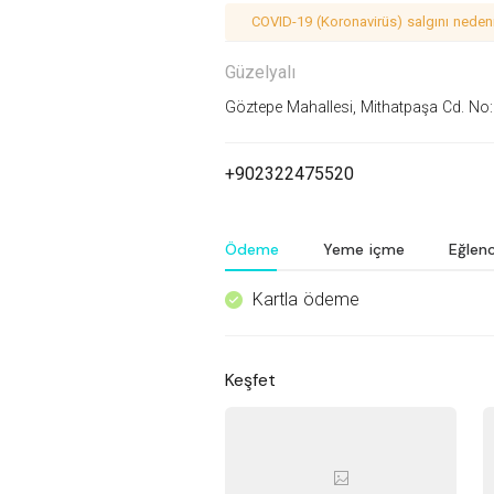
COVID-19 (Koronavirüs) salgını nedeniy
Güzelyalı
Göztepe Mahallesi, Mithatpaşa Cd. No:
+902322475520
Ödeme
Yeme içme
Eğlen
Kartla ödeme
^
Keşfet