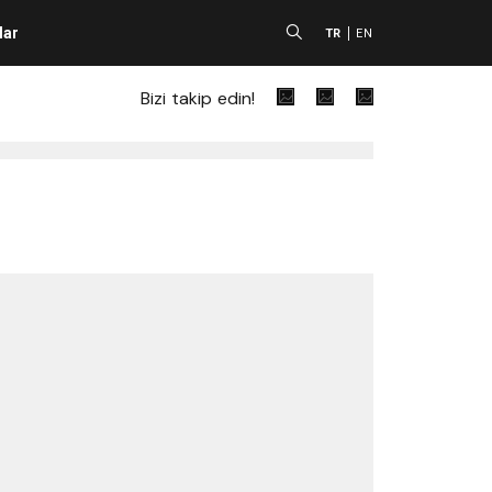
lar
A
TR
EN
Bizi takip edin!