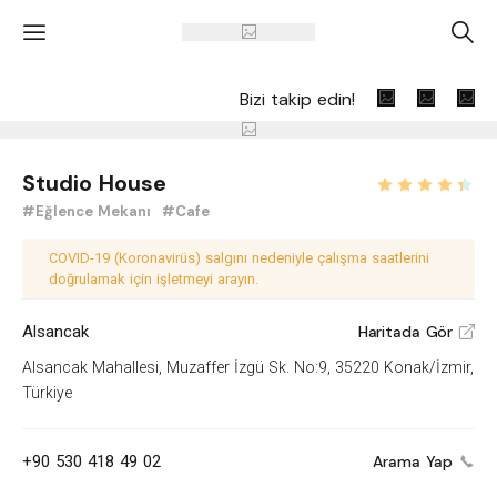
'
A
Bizi takip edin!
Studio House
#Eğlence Mekanı
#Cafe
COVID-19 (Koronavirüs) salgını nedeniyle çalışma saatlerini
doğrulamak için işletmeyi arayın.
Alsancak
Haritada Gör
V
Alsancak Mahallesi, Muzaffer İzgü Sk. No:9, 35220 Konak/İzmir,
Türkiye
+90 530 418 49 02
Arama Yap