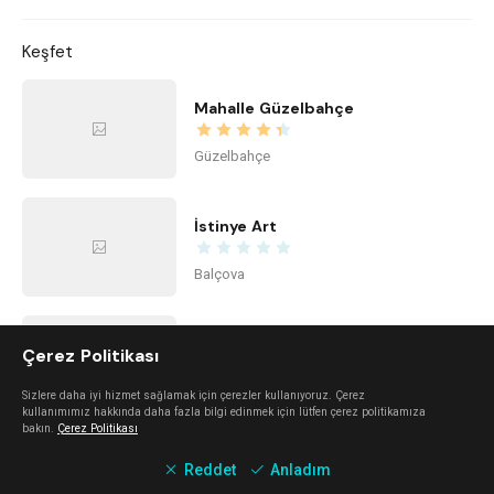
Keşfet
Mahalle Güzelbahçe
Güzelbahçe
İstinye Art
Balçova
imi ayayorgi
Çerez Politikası
Alaçatı
Sizlere daha iyi hizmet sağlamak için çerezler kullanıyoruz. Çerez
kullanımımız hakkında daha fazla bilgi edinmek için lütfen çerez politikamıza
bakın.
Çerez Politikası
The Beach Alaçatı
Reddet
Anladım