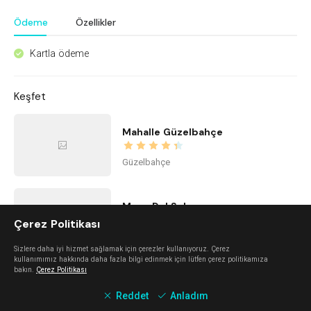
Ödeme
Özellikler
Kartla ödeme
^
Keşfet
Mahalle Güzelbahçe
Güzelbahçe
Mano Del Sol
Çerez Politikası
Alaçatı
Sizlere daha iyi hizmet sağlamak için çerezler kullanıyoruz. Çerez
kullanımımız hakkında daha fazla bilgi edinmek için lütfen çerez politikamıza
bakın.
Çerez Politikası
Urla Dam
Reddet
Anladım
Urla