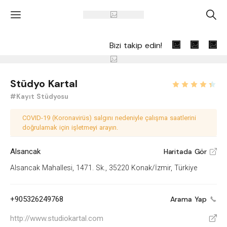
'
A
Bizi takip edin!
Stüdyo Kartal
#Kayıt Stüdyosu
COVID-19 (Koronavirüs) salgını nedeniyle çalışma saatlerini
doğrulamak için işletmeyi arayın.
Alsancak
Haritada Gör
V
Alsancak Mahallesi, 1471. Sk., 35220 Konak/İzmir, Türkiye
+905326249768
Arama Yap
http://www.studiokartal.com
V