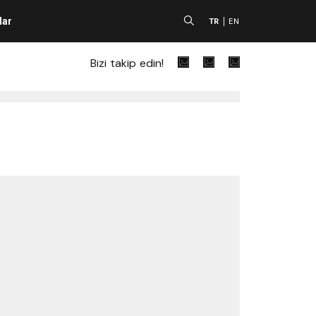
lar
A
TR
EN
Bizi takip edin!