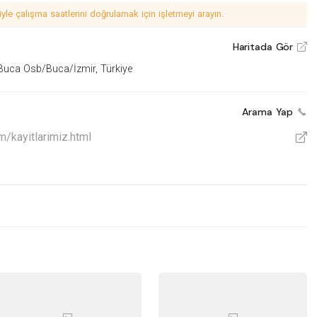
le çalışma saatlerini doğrulamak için işletmeyi arayın.
Haritada Gör
V
0 Buca Osb/Buca/İzmir, Türkiye
Arama Yap
/kayitlarimiz.html
V