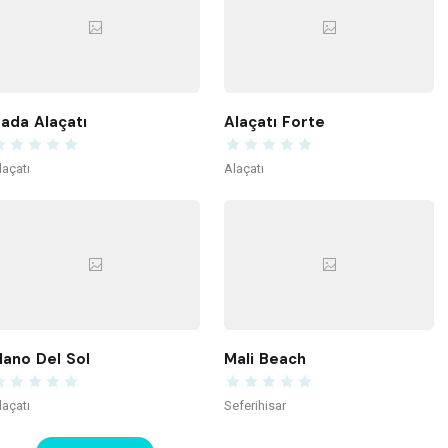
ada Alaçatı
Alaçatı Forte
laçatı
Alaçatı
ano Del Sol
Mali Beach
laçatı
Seferihisar