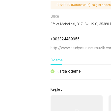
COVID-19 (Koronavirüs) salgını nedeniy
Buca
Efeler Mahallesi, 317. Sk. 19 C, 3538
+902324489955
http://www.studyoturuncumuzik.com
Ödeme
Kartla ödeme
^
Keşfet