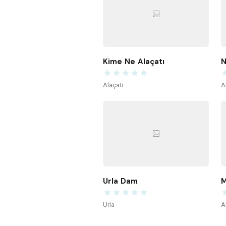
Kime Ne Alaçatı
N
Alaçatı
A
Urla Dam
M
Urla
A