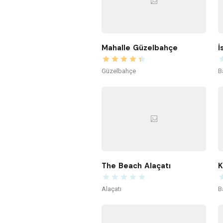
Mahalle Güzelbahçe
İ
Güzelbahçe
B
The Beach Alaçatı
Alaçatı
B