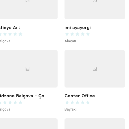
stinye Art
imi ayayorgi
alçova
Alaçatı
Kidzone Balçova - Çocuk Gelişim ve Aktivite Merkezi
Center Office
alçova
Bayraklı