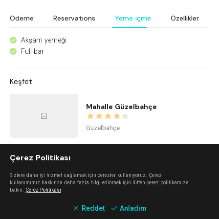
Ödeme
Reservations
Yeme içme
Özellikler
Akşam yemeği
^
Full bar
^
Keşfet
Mahalle Güzelbahçe
Güzelbahçe
Çerez Politikası
Nada Alaçatı
Sizlere daha iyi hizmet sağlamak için çerezler kullanıyoruz. Çerez
Alaçatı
kullanımımız hakkında daha fazla bilgi edinmek için lütfen çerez politikamıza
bakın.
Çerez Politikası
Reddet
Anladım
Alaçatı Forte