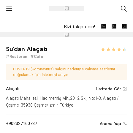
'
A
Bizi takip edin!
Su'dan Alaçatı
#Restoran
#Cafe
COVID-19 (Koronavirüs) salgını nedeniyle çalışma saatlerini
doğrulamak için işletmeyi arayın.
Alaçatı
Haritada Gör
V
Alaçatı Mahallesi, Hacimemiş Mh.,2012 Sk., No:1-3, Alaçatı /
Çeşme, 35930 Çeşme/İzmir, Türkiye
+902327160737
Arama Yap