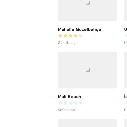
Mahalle Güzelbahçe
U
Güzelbahçe
U
Mali Beach
İ
Seferihisar
B