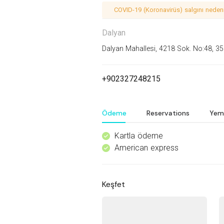
COVID-19 (Koronavirüs) salgını nedeniy
Dalyan
Dalyan Mahallesi, 4218 Sok. No:48, 3
+902327248215
Ödeme
Reservations
Yem
Kartla ödeme
^
American express
^
Keşfet