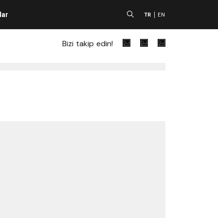
lar
A
TR
EN
Bizi takip edin!