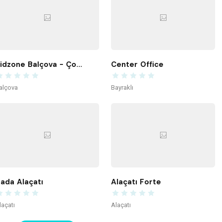
Kidzone Balçova - Çocuk Gelişim ve Aktivite Merkezi
Center Office
alçova
Bayraklı
ada Alaçatı
Alaçatı Forte
laçatı
Alaçatı