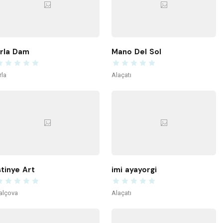
rla Dam
Mano Del Sol
rla
Alaçatı
stinye Art
imi ayayorgi
alçova
Alaçatı