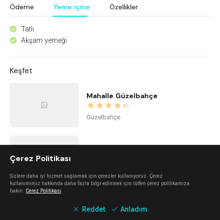
Ödeme
Yeme içme
Özellikler
Tatlı
^
Akşam yemeği
^
Keşfet
Mahalle Güzelbahçe
Güzelbahçe
The Beach Alaçatı
Çerez Politikası
Alaçatı
Sizlere daha iyi hizmet sağlamak için çerezler kullanıyoruz. Çerez
kullanımımız hakkında daha fazla bilgi edinmek için lütfen çerez politikamıza
bakın.
Çerez Politikası
Kidzone Balçova - Çocuk Gelişim ve Aktivite Merkezi
Reddet
Anladım