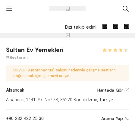
'
A
Bizi takip edin!
Sultan Ev Yemekleri
#Restoran
COVID-19 (Koronavirüs) salgını nedeniyle çalışma saatlerini
doğrulamak için işletmeyi arayın.
Alsancak
Haritada Gör
V
Alsancak, 1441. Sk. No:9/B, 35220 Konak/İzmir, Türkiye
+90 232 422 25 30
Arama Yap