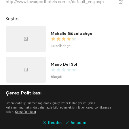
http://www.tavairporthotels.com.tr/default_eng.aspx
V
Keşfet
Mahalle Güzelbahçe
Güzelbahçe
Mano Del Sol
Alaçatı
Çerez Politikası
Urla Dam
Sizlere daha iyi hizmet sağlamak için çerezler kullanıyoruz. Çerez
Urla
kullanımımız hakkında daha fazla bilgi edinmek için lütfen çerez politikamıza
bakın.
Çerez Politikası
Reddet
Anladım
Mali Beach