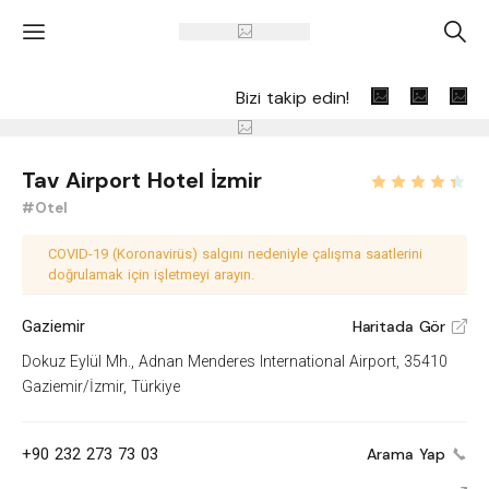
'
A
Bizi takip edin!
Tav Airport Hotel İzmir
#Otel
COVID-19 (Koronavirüs) salgını nedeniyle çalışma saatlerini
doğrulamak için işletmeyi arayın.
Gaziemir
Haritada Gör
V
Dokuz Eylül Mh., Adnan Menderes International Airport, 35410
Gaziemir/İzmir, Türkiye
+90 232 273 73 03
Arama Yap