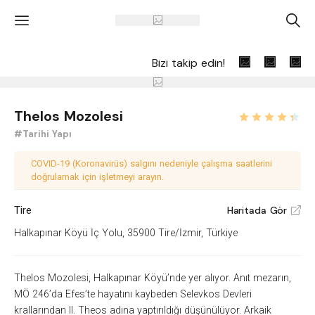
'
A
Bizi takip edin!
Thelos Mozolesi
#Tarihi Yapı
COVID-19 (Koronavirüs) salgını nedeniyle çalışma saatlerini
doğrulamak için işletmeyi arayın.
Tire
Haritada Gör
V
Halkapınar Köyü İç Yolu, 35900 Tire/İzmir, Türkiye
Thelos Mozolesi, Halkapınar Köyü’nde yer alıyor. Anıt mezarın,
MÖ 246’da Efes’te hayatını kaybeden Selevkos Devleri
krallarından II. Theos adına yaptırıldığı düşünülüyor. Arkaik