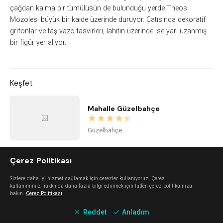
çağdan kalma bir tümülüsün de bulunduğu yerde Theos
Mozolesi büyük bir kaide üzerinde duruyor. Çatısında dekoratif
grifonlar ve taş vazo tasvirleri, lahitin üzerinde ise yarı uzanmış
bir figür yer alıyor.
Keşfet
Mahalle Güzelbahçe
Güzelbahçe
Çerez Politikası
İstinye Art
Sizlere daha iyi hizmet sağlamak için çerezler kullanıyoruz. Çerez
Balçova
kullanımımız hakkında daha fazla bilgi edinmek için lütfen çerez politikamıza
bakın.
Çerez Politikası
Reddet
Anladım
imi ayayorgi