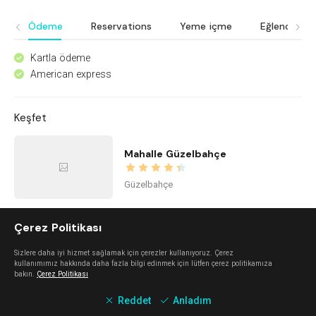
Ödeme
Reservations
Yeme içme
Eğlence
Kartla ödeme
^
American express
^
Keşfet
Mahalle Güzelbahçe
Güzelbahçe
Çerez Politikası
Mano Del Sol
Sizlere daha iyi hizmet sağlamak için çerezler kullanıyoruz. Çerez
Alaçatı
kullanımımız hakkında daha fazla bilgi edinmek için lütfen çerez politikamıza
bakın.
Çerez Politikası
Reddet
Anladım
Urla Dam