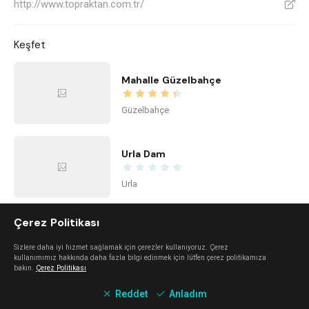
http://www.topraktan.com.tr/
V
Keşfet
Mahalle Güzelbahçe
Güzelbahçe
Urla Dam
Urla
Çerez Politikası
Mano Del Sol
Sizlere daha iyi hizmet sağlamak için çerezler kullanıyoruz. Çerez
Alaçatı
kullanımımız hakkında daha fazla bilgi edinmek için lütfen çerez politikamıza
bakın.
Çerez Politikası
Reddet
Anladım
Mali Beach