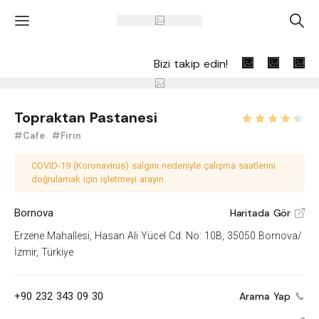
'
A
Bizi takip edin!
Topraktan Pastanesi
#Cafe
#Fırın
COVID-19 (Koronavirüs) salgını nedeniyle çalışma saatlerini
doğrulamak için işletmeyi arayın.
Bornova
Haritada Gör
V
Erzene Mahallesi, Hasan Ali Yücel Cd. No: 10B, 35050 Bornova/
İzmir, Türkiye
+90 232 343 09 30
Arama Yap