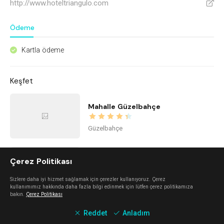
http://www.hoteltriangulo.com
V
Ödeme
Kartla ödeme
^
Keşfet
Mahalle Güzelbahçe
Güzelbahçe
Mano Del Sol
Çerez Politikası
Sizlere daha iyi hizmet sağlamak için çerezler kullanıyoruz. Çerez
Alaçatı
kullanımımız hakkında daha fazla bilgi edinmek için lütfen çerez politikamıza
bakın.
Çerez Politikası
Reddet
Anladım
Urla Dam