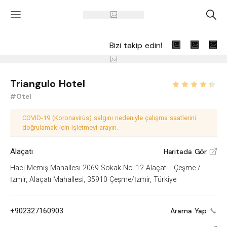
'
A
Bizi takip edin!
Triangulo Hotel
#Otel
COVID-19 (Koronavirüs) salgını nedeniyle çalışma saatlerini
doğrulamak için işletmeyi arayın.
Alaçatı
Haritada Gör
V
Hacı Memiş Mahallesi 2069 Sokak No.:12 Alaçatı - Çeşme /
İzmir, Alaçatı Mahallesi, 35910 Çeşme/İzmir, Türkiye
+902327160903
Arama Yap