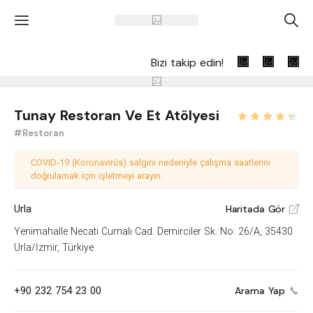
'
A
Bizi takip edin!
Tunay Restoran Ve Et Atölyesi
#Restoran
COVID-19 (Koronavirüs) salgını nedeniyle çalışma saatlerini
doğrulamak için işletmeyi arayın.
Urla
Haritada Gör
V
Yenimahalle Necati Cumalı Cad. Demirciler Sk. No: 26/A, 35430
Urla/İzmir, Türkiye
+90 232 754 23 00
Arama Yap