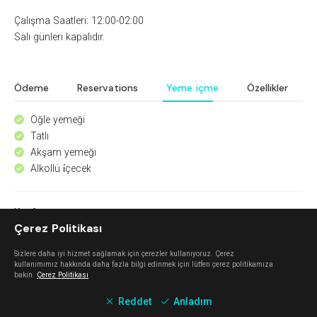
Çalışma Saatleri: 12:00-02:00
Salı günleri kapalıdır.
Ödeme
Reservations
Yeme içme
Özellikler
Öğle yemeği
^
Tatlı
^
Akşam yemeği
^
Alkollü i̇çecek
^
Keşfet
Çerez Politikası
Mahalle Güzelbahçe
Sizlere daha iyi hizmet sağlamak için çerezler kullanıyoruz. Çerez
kullanımımız hakkında daha fazla bilgi edinmek için lütfen çerez politikamıza
bakın.
Çerez Politikası
Güzelbahçe
Reddet
Anladım