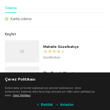
Ödeme
Kartla ödeme
^
Keşfet
Mahalle Güzelbahçe
Güzelbahçe
The Beach Alaçatı
Çerez Politikası
Alaçatı
Sizlere daha iyi hizmet sağlamak için çerezler kullanıyoruz. Çerez
kullanımımız hakkında daha fazla bilgi edinmek için lütfen çerez politikamıza
bakın.
Çerez Politikası
Kidzone Balçova - Çocuk Gelişim ve Aktivite Merkezi
Reddet
Anladım
Balçova