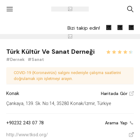
'
A
Bizi takip edin!
Türk Kültür Ve Sanat Derneği
#Dernek
#Sanat
COVID-19 (Koronavirüs) salgını nedeniyle çalışma saatlerini
doğrulamak için işletmeyi arayın.
Konak
Haritada Gör
V
Çankaya, 139. Sk. No:14, 35280 Konak/İzmir, Türkiye
+90232 243 07 78
Arama Yap
http://www.tksd.org/
V