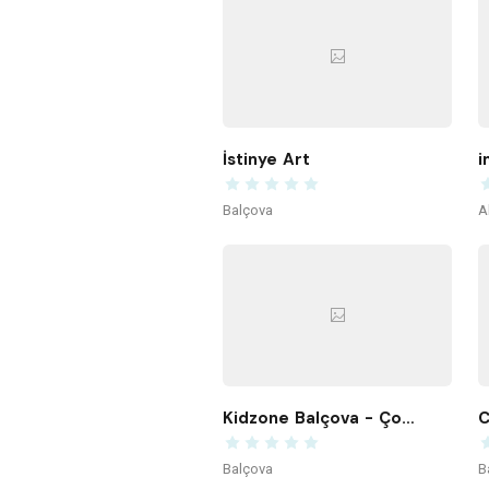
İstinye Art
i
Balçova
A
Kidzone Balçova - Çocuk Gelişim ve Aktivite Merkezi
C
Balçova
B