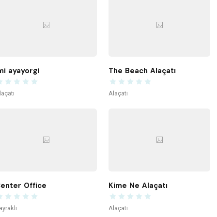
mi ayayorgi
The Beach Alaçatı
laçatı
Alaçatı
enter Office
Kime Ne Alaçatı
ayraklı
Alaçatı