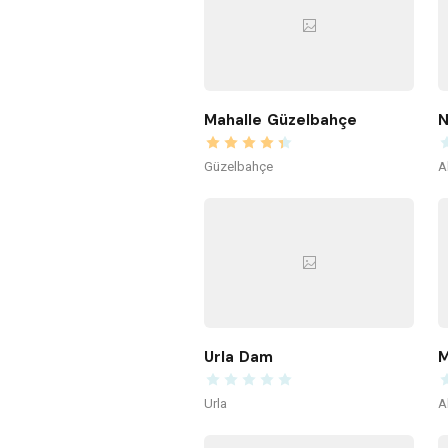
Mahalle Güzelbahçe
N
Güzelbahçe
A
Urla Dam
M
Urla
A