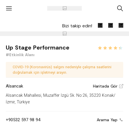
'
A
Bizi takip edin!
Up Stage Performance
#Etkinlik Alanı
COVID-19 (Koronavirüs) salgını nedeniyle çalışma saatlerini
doğrulamak için işletmeyi arayın.
Alsancak
Haritada Gör
V
Alsancak Mahallesi, Muzaffer İzgü Sk. No:26, 35220 Konak/
İzmir, Türkiye
+90532 597 98 94
Arama Yap