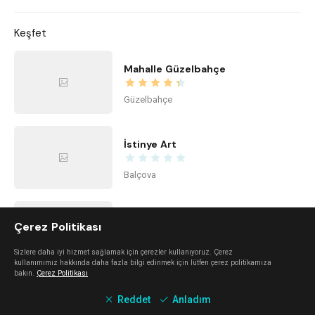
Keşfet
Mahalle Güzelbahçe
Güzelbahçe
İstinye Art
Balçova
imi ayayorgi
Çerez Politikası
Alaçatı
Sizlere daha iyi hizmet sağlamak için çerezler kullanıyoruz. Çerez
kullanımımız hakkında daha fazla bilgi edinmek için lütfen çerez politikamıza
bakın.
Çerez Politikası
The Beach Alaçatı
Reddet
Anladım