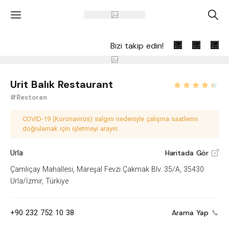
'
A
Bizi takip edin!
Urit Balık Restaurant
#Restoran
COVID-19 (Koronavirüs) salgını nedeniyle çalışma saatlerini
doğrulamak için işletmeyi arayın.
Urla
Haritada Gör
V
Çamlıçay Mahallesi, Mareşal Fevzi Çakmak Blv. 35/A, 35430
Urla/İzmir, Türkiye
+90 232 752 10 38
Arama Yap