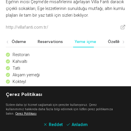
Ege’nin incisi Çeşme’de misafirlerinii ağırlayan Villa Fanti daracık
çiçekli sokakları, Ege lezzetlerinin sunulduğu mutfağı, altın kumlu
plajları ile tam bir yaz tatili için sizleri bekliyor.
http://villafanti.com.tr/
V
Ödeme
Reservations
Yeme içme
Özellikler
Restoran
^
Kahvaltı
^
Tatlı
^
Akşam yemeği
^
Kokteyl
^
Full bar
^
Çerez Politikası
Şarap
^
Sizlere daha iyi hizmet sağlamak için çerezler kullanıyoruz. Çerez
kullanımımız hakkında daha fazla bilgi edinmek için lütfen çerez politikamıza
Keşfet
bakın.
Çerez Politikası
Reddet
Anladım
Mahalle Güzelbahçe