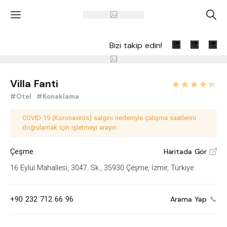
'
A
Bizi takip edin!
Villa Fanti
#Otel
#Konaklama
COVID-19 (Koronavirüs) salgını nedeniyle çalışma saatlerini
doğrulamak için işletmeyi arayın.
Çeşme
Haritada Gör
V
16 Eylül Mahallesi, 3047. Sk., 35930 Çeşme, İzmir, Türkiye
+90 232 712 66 96
Arama Yap