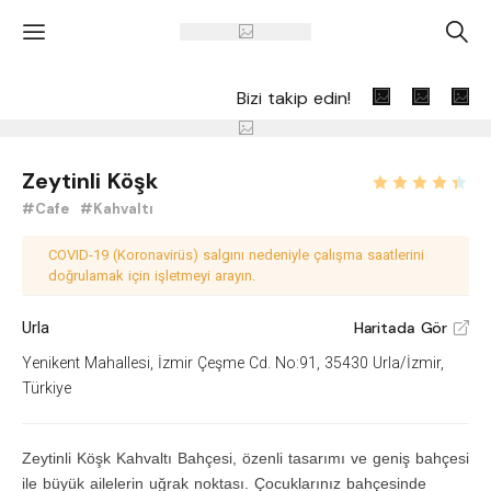
'
A
Bizi takip edin!
Zeytinli Köşk
#Cafe
#Kahvaltı
COVID-19 (Koronavirüs) salgını nedeniyle çalışma saatlerini
doğrulamak için işletmeyi arayın.
Urla
Haritada Gör
V
Yenikent Mahallesi, İzmir Çeşme Cd. No:91, 35430 Urla/İzmir,
Türkiye
Zeytinli Köşk Kahvaltı Bahçesi, özenli tasarımı ve geniş bahçesi
ile büyük ailelerin uğrak noktası. Çocuklarınız bahçesinde