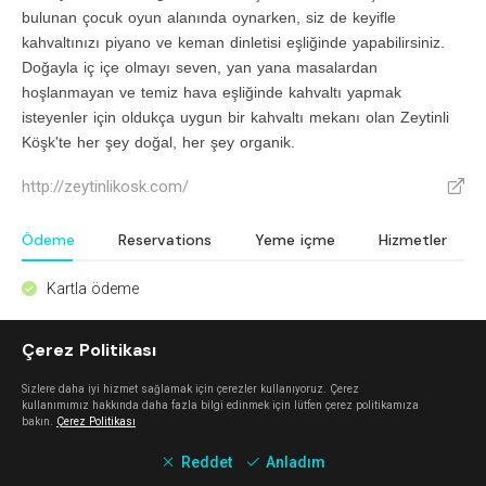
bulunan çocuk oyun alanında oynarken, siz de keyifle
kahvaltınızı piyano ve keman dinletisi eşliğinde yapabilirsiniz.
Doğayla iç içe olmayı seven, yan yana masalardan
hoşlanmayan ve temiz hava eşliğinde kahvaltı yapmak
isteyenler için oldukça uygun bir kahvaltı mekanı olan Zeytinli
Köşk'te her şey doğal, her şey organik.
http://zeytinlikosk.com/
V
Ödeme
Reservations
Yeme içme
Hizmetler
Kartla ödeme
^
Çerez Politikası
Keşfet
Sizlere daha iyi hizmet sağlamak için çerezler kullanıyoruz. Çerez
kullanımımız hakkında daha fazla bilgi edinmek için lütfen çerez politikamıza
Mahalle Güzelbahçe
bakın.
Çerez Politikası
Güzelbahçe
Reddet
Anladım