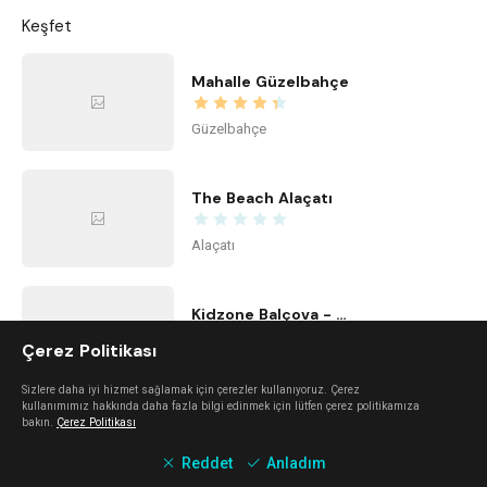
Keşfet
Mahalle Güzelbahçe
Güzelbahçe
The Beach Alaçatı
Alaçatı
Kidzone Balçova - Çocuk Gelişim ve Aktivite Merkezi
Çerez Politikası
Balçova
Sizlere daha iyi hizmet sağlamak için çerezler kullanıyoruz. Çerez
kullanımımız hakkında daha fazla bilgi edinmek için lütfen çerez politikamıza
bakın.
Çerez Politikası
Center Office
Reddet
Anladım
Bayraklı