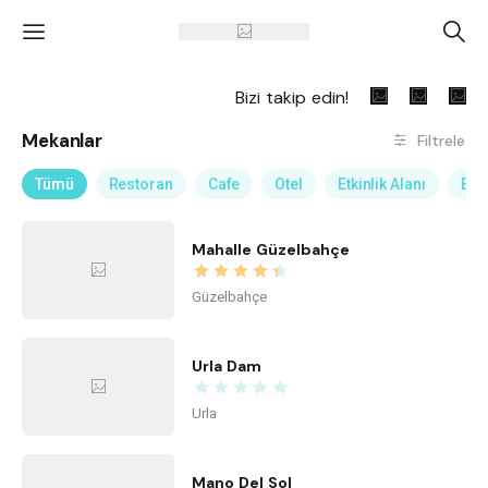
'
A
Bizi takip edin!
Mekanlar
Filtrele
Tümü
Restoran
Cafe
Otel
Etkinlik Alanı
Eğl
Mahalle Güzelbahçe
Güzelbahçe
Urla Dam
Urla
Mano Del Sol