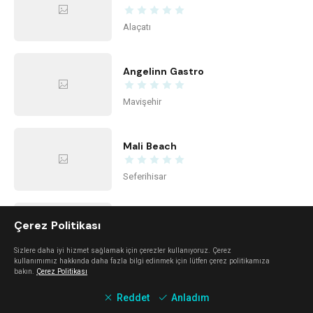
Alaçatı
Angelinn Gastro
Mavişehir
Mali Beach
Seferihisar
Gipfeli
Çerez Politikası
Alsancak
Sizlere daha iyi hizmet sağlamak için çerezler kullanıyoruz. Çerez
kullanımımız hakkında daha fazla bilgi edinmek için lütfen çerez politikamıza
bakın.
Çerez Politikası
Daft Coffee
Reddet
Anladım