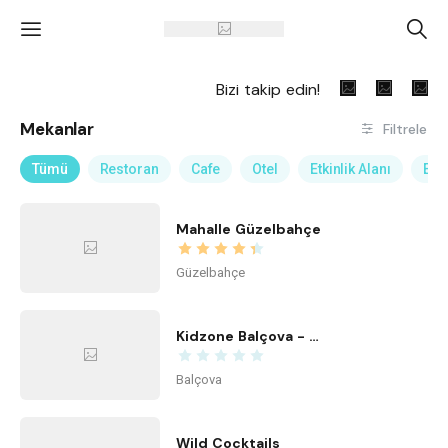
'
A
Bizi takip edin!
Mekanlar
Filtrele
Tümü
Restoran
Cafe
Otel
Etkinlik Alanı
Eğl
Mahalle Güzelbahçe
Güzelbahçe
Kidzone Balçova - Çocuk Gelişim ve Aktivite Merkezi
Balçova
Wild Cocktails