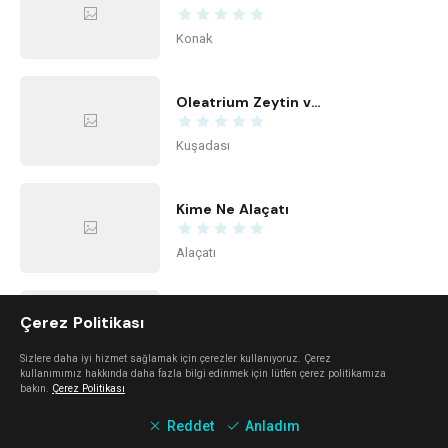
Konak
Oleatrium Zeytin ve Zeytinyağı Tarihi Müzesi
Kuşadası
Kime Ne Alaçatı
Alaçatı
Tiyatro Peron
Çerez Politikası
Konak
Sizlere daha iyi hizmet sağlamak için çerezler kullanıyoruz. Çerez
kullanımımız hakkında daha fazla bilgi edinmek için lütfen çerez politikamıza
bakın.
Çerez Politikası
Center Office
Reddet
Anladım