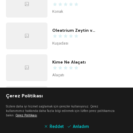
Konak
Oleatrium Zeytin ve Zeytinyağı Tarihi Müzesi
Kuşadası
Kime Ne Alaçatı
Alaçatı
Tiyatro Peron
Çerez Politikası
Konak
Sizlere daha iyi hizmet sağlamak için çerezler kullanıyoruz. Çerez
kullanımımız hakkında daha fazla bilgi edinmek için lütfen çerez politikamıza
bakın.
Çerez Politikası
Center Office
Reddet
Anladım