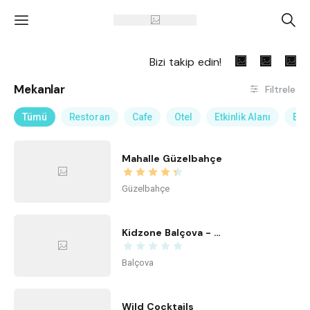
'
A
Bizi takip edin!
Mekanlar
Filtrele
Tümü
Restoran
Cafe
Otel
Etkinlik Alanı
Eğl
Mahalle Güzelbahçe
Güzelbahçe
Kidzone Balçova - Çocuk Gelişim ve Aktivite Merkezi
Balçova
Wild Cocktails